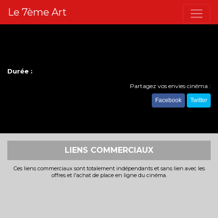
Le 7ème Art
Durée :
Partagez vos envies cinéma :
Facebook
Twitter
LIENS COMMERCIAUX
Ces liens commerciaux sont totalement indépendants et sans lien avec les
offres et l'achat de place en ligne du cinéma.