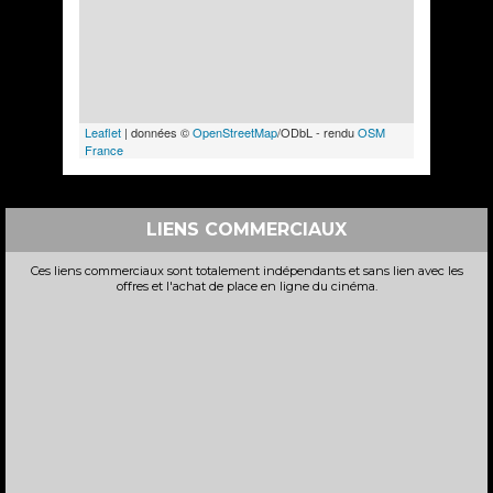
Leaflet
| données ©
OpenStreetMap
/ODbL - rendu
OSM
France
LIENS COMMERCIAUX
Ces liens commerciaux sont totalement indépendants et sans lien avec les
offres et l'achat de place en ligne du cinéma.