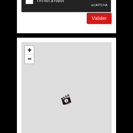
Valider
+
−