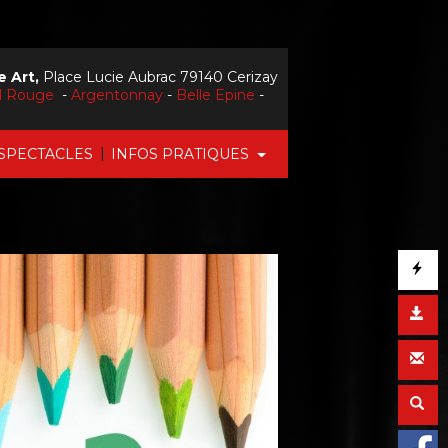
 Art,
Place Lucie Aubrac 79140 Cerizay
il Rouge
-
Argentonnay
-
Belle Epine
-
|
SPECTACLES
INFOS PRATIQUES