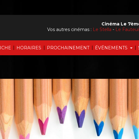
Cinéma Le 7ème
Vos autres cinémas :
Le Stella
-
Le Fauteu
|
|
|
|
FICHE
HORAIRES
PROCHAINEMENT
ÉVÉNEMENTS