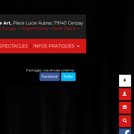
 Art,
Place Lucie Aubrac 79140 Cerizay
il Rouge
-
Argentonnay
-
Belle Epine
-
|
SPECTACLES
INFOS PRATIQUES
Partagez vos envies cinéma :
Facebook
Twitter