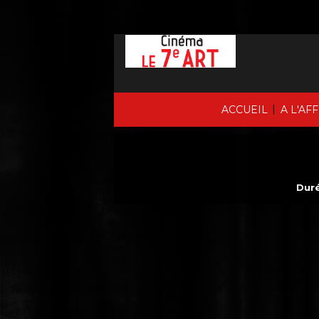
|
ACCUEIL
A L'AF
Duré