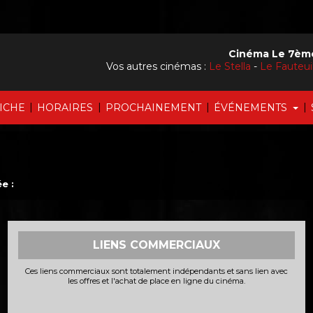
Cinéma Le 7ème
Vos autres cinémas :
Le Stella
-
Le Fauteu
|
|
|
|
FICHE
HORAIRES
PROCHAINEMENT
ÉVÉNEMENTS
e :
LIENS COMMERCIAUX
Ces liens commerciaux sont totalement indépendants et sans lien avec
les offres et l'achat de place en ligne du cinéma.