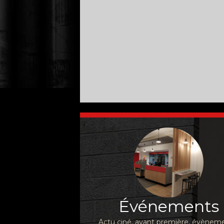
Événements
Actu ciné, avant première, évèneme