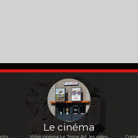
Le cinéma
nts,
Votre cinéma Le 7ème Art, les salles,
Conta