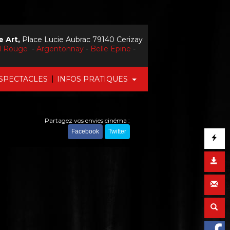
 Art,
Place Lucie Aubrac 79140 Cerizay
il Rouge
-
Argentonnay
-
Belle Epine
-
|
SPECTACLES
INFOS PRATIQUES
Partagez vos envies cinéma :
Facebook
Twitter