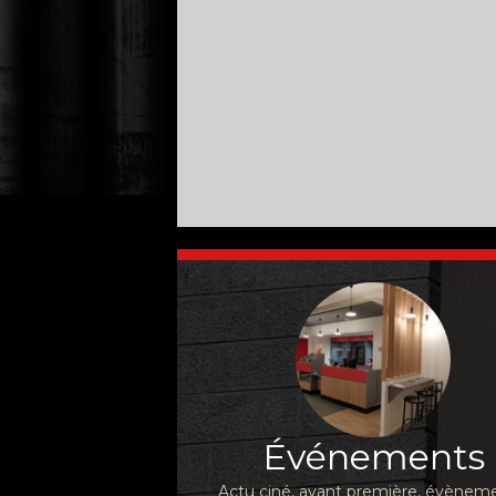
Événements
Actu ciné, avant première, évèneme