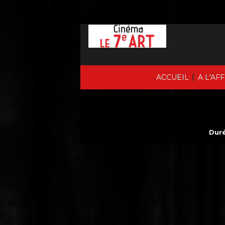
|
ACCUEIL
A L'AF
Duré