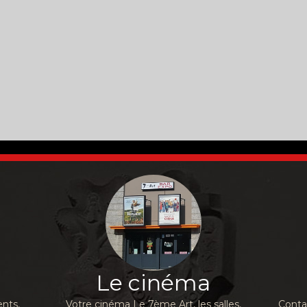
Le cinéma
nts,
Votre cinéma Le 7ème Art, les salles,
Conta