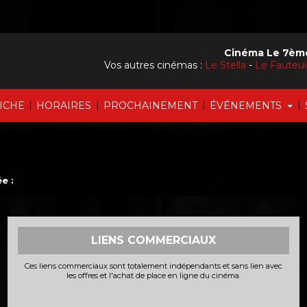
Cinéma Le 7ème
Vos autres cinémas :
Le Stella
-
Le Fauteu
|
|
|
|
FICHE
HORAIRES
PROCHAINEMENT
ÉVÉNEMENTS
e :
LIENS COMMERCIAUX
Ces liens commerciaux sont totalement indépendants et sans lien avec
les offres et l'achat de place en ligne du cinéma.