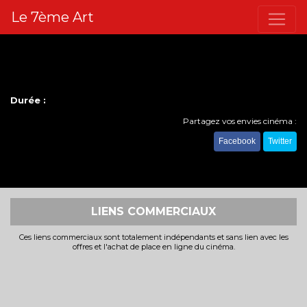
Le 7ème Art
Durée :
Partagez vos envies cinéma :
Facebook
Twitter
LIENS COMMERCIAUX
Ces liens commerciaux sont totalement indépendants et sans lien avec les
offres et l'achat de place en ligne du cinéma.