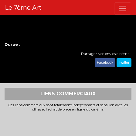
Le 7ème Art
Durée :
Partagez vos envies cinéma :
Facebook
Twitter
LIENS COMMERCIAUX
Ces liens commerciaux sont totalement indépendants et sans lien avec les
offres et l'achat de place en ligne du cinéma.