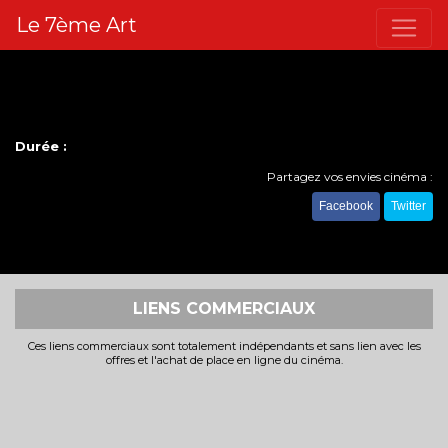
Le 7ème Art
Durée :
Partagez vos envies cinéma :
Facebook
Twitter
LIENS COMMERCIAUX
Ces liens commerciaux sont totalement indépendants et sans lien avec les
offres et l'achat de place en ligne du cinéma.